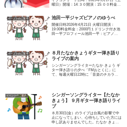
曜日）開場：14:３０開演：15:００料金：
2,500円（ケーキorビールセット出演者ボ
ヴァリー隊長：Pf 福本 朝美ペティ軍
池田一平ジャズピアノのゆうべ
曹：T.sax 竹本 陽子リリ...
イベントのご案内
開催日時2026年4月21日 火曜日開演：
19:00料金料金：2000円１ドリンク付き池
田一平プロフィール池田一平：ピアノ弾
き。役者。1973 年生まれ、大阪・滋賀出
身。京都大学在学時に演劇活動を始める
とともに、ジャズピアニスト岩瀬章光氏
...
８月たなかきょうギター弾き語り
イベントのご案内
ライブの案内
シンガーソングライターたなか きょう ギ
ター弾き語りの夕べ「FMおとくに」に
て、毎週火曜日22時に「音楽のチカラ」
放送中！京都市出身・シンガーソングラ
イター場所憩いの広場 １階 音楽の広場
公演 日時2025年8月22日（金曜日）19時
30分...
シンガーソングライター【たなか
イベントのご案内
きょう】 ９月ギター弾き語りライ
ブ
８月30日(金）のライブは台風の影響で中
止になってしまい、心待ちしていた方には
申し訳ありませんでした。たなか きょう
ギター弾き語りの夕べ「FMおとくに」に