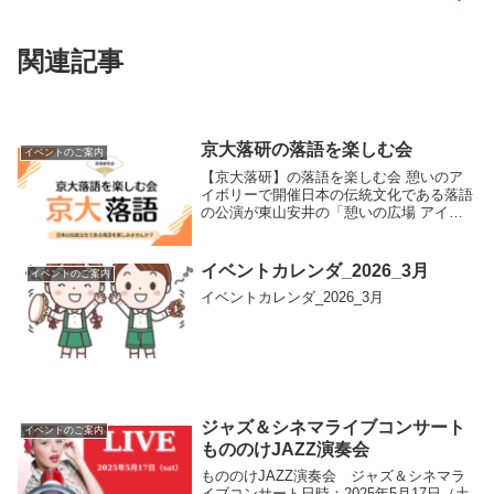
関連記事
京大落研の落語を楽しむ会
イベントのご案内
【京大落研】の落語を楽しむ会 憩いのア
イボリーで開催日本の伝統文化である落語
の公演が東山安井の「憩いの広場 アイボ
リー」で開催されます。1968年の創部以来
の京都大学落語研究会による公演が実現し
ました。当日の出演者は未定ですが、楽し
イベントカレンダ_2026_3月
イベントのご案内
い一時を...
イベントカレンダ_2026_3月
ジャズ＆シネマライブコンサート
イベントのご案内
もののけJAZZ演奏会
もののけJAZZ演奏会 ジャズ＆シネマラ
イブコンサート日時：2025年5月17日（土