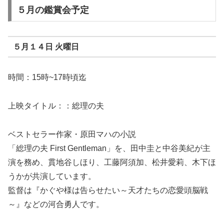
５月の鑑賞会予定
５月１４日 火曜日
時間：15時~17時頃迄
上映タイトル：：総理の夫
ベストセラー作家・原田マハの小説
「総理の夫 First Gentleman」を、田中圭と中谷美紀が主
演を務め、貫地谷しほり、工藤阿須加、松井愛莉、木下ほ
うかが共演しています。
監督は『かぐや様は告らせたい～天才たちの恋愛頭脳戦
～』などの河合勇人です。