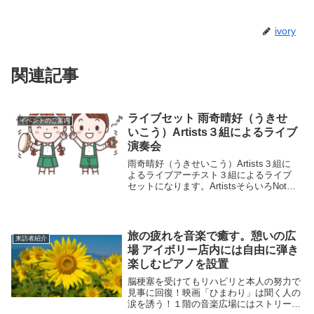
ivory
関連記事
ライブセット 雨奇晴好（うきせ
イベントのご案内
いこう）Artists３組によるライブ
演奏会
雨奇晴好（うきせいこう）Artists３組に
よるライブアーチスト３組によるライブ
セットになります。ArtistsそらいろNote
ソレイユアミドウィ日時2024年4月28日
（日曜日）開場：13:30開演：14:00料金
2,000円＋要オーダー...
旅の疲れを音楽で癒す。憩いの広
来訪者紹介
場 アイボリー店内には自由に弾き
楽しむピアノを設置
脳梗塞を受けてもリハビリと本人の努力で
見事に回復！映画「ひまわり」は聞く人の
涙を誘う！１階の音楽広場にはストリート