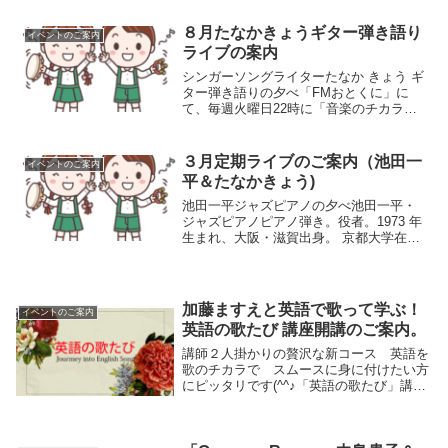
ピアノのように店内に自由に弾き楽しむピ
アノが設置されています。この日は滋賀県
８月たなかきょうギター弾き語り
高島市から元ピアニストが来店、彼は１０
イベントのご案内
年程前に脳梗...
ライブの案内
シンガーソングライターたなか きょう ギ
ター弾き語りの夕べ「FMおとくに」に
て、毎週火曜日22時に「音楽のチカラ」
放送中！京都市出身・シンガーソングラ
イター場所憩いの広場 １階 音楽の広場
公演 日時2025年8月22日（金曜日）19時
３月定期ライブのご案内（池田一
イベントのご案内
30分...
平＆たなかきょう)
池田一平ジャズピアノの夕べ池田一平・
ジャズピアノピアノ弾き。役者。1973 年
生まれ、大阪・滋賀出身。 京都大学在学
時に演劇活動を始めるとともに、ジャズ
ピアニスト岩瀬章光氏 に師事。 以降京
都・大阪でライブ活動を行う。 2010年か
ら尺八バ...
加藤ますえと英語で歌って学ぶ！
イベントのご案内
英語の歌たび 講座開講のご案内。
講師２人掛かりの贅沢な新コース 英語を
歌のチカラで スムースに身に付けたい方
にピッタリです(^^♪「英語の歌たび」講座
のお知らせ京都の歌手・加藤ますえさんが
開催する「英語の歌旅」講座は、教科書に
載っていない英語を伝えたい と 仰せのス