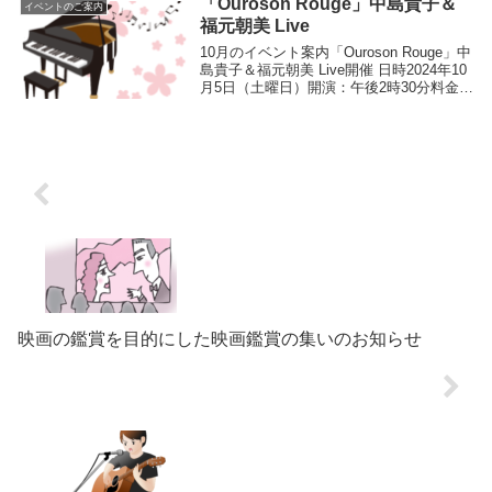
ティー...
「Ouroson Rouge」中島貴子＆
イベントのご案内
福元朝美 Live
10月のイベント案内「Ouroson Rouge」中
島貴子＆福元朝美 Live開催 日時2024年10
月5日（土曜日）開演：午後2時30分料金：
2,500円（ケーキ＋ドリンク付）出演者中
島貴子 ヴォーカル福元朝美 ピアノプロフ
ィールピアノサ...
映画の鑑賞を目的にした映画鑑賞の集いのお知らせ