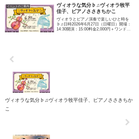
サークルやクラ...
ヴィオラな気分♭♫ヴィオラ牧平
イベントのご案内
佳子、ピアノささきちかこ
ヴィオラとピアノ演奏で楽しいひと時を
♭♫日時2026年6月27日（日曜日）開場：
14:30開演：15:00料金2,000円＋ワンドリ
ンク演奏曲目予定タイスの瞑想愛の挨拶星
に願いをピアノソロ曲etcヴィオラ奏者 牧
平佳子相愛大学音楽学部ヴィオ...
ヴィオラな気分♭♫ヴィオラ牧平佳子、ピアノささきちか
こ