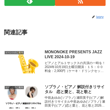
ivory
関連記事
MONONOKE PRESENTS JAZZ
イベントのご案内
LIVE 2024-10-19
ピアノとアルトサックスの共演の一時を！
2024年10月19日土曜日開演：１５：００
料金：2,000円（ケーキ・ドリンクセット
付）ピアノ：田村文利プロフィール1989
年 ボストンバークリー音楽院入学。ジャ
ズピアノ、理論全般、アレンジを学ぶ。
1...
ソプラノ・ピアノ 解説付きリサイ
イベントのご案内
タル 恋と愛と、花と歌と
中前あゆみ(ソプラノ) 瀬田英子(ピアノ)解
説付きリサイタル中前あゆみ(ソプラノ) 瀬
田英子(ピアノ)恋と愛と、花と歌と2026年
6月14日(日)開演:16時(開場:15時30分)料金