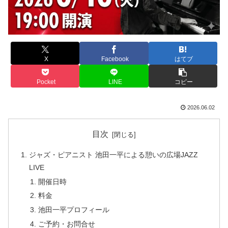
X
Facebook
はてブ
Pocket
LINE
コピー
2026.06.02
目次
ジャズ・ピアニスト 池田一平による憩いの広場JAZZ
LIVE
開催日時
料金
池田一平プロフィール
ご予約・お問合せ