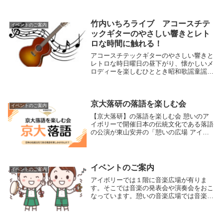
料金 一般 2,500円学生 1,000円途ワン
ドリン...
竹内いちろライブ アコースチテ
イベントのご案内
ックギターのやさしい響きとレト
ロな時間に触れる！
アコースチテックギターのやさしい響きと
レトロな時日曜日の昼下がり、懐かしいメ
ロディーを楽しむひととき昭和歌謡童謡唱
歌、あの頃の口ずさんだフォークを楽しみ
ませんか。日時：2025年5月18日（日曜
日）１５時開演料金：3,000円（１ドリン
ク付...
京大落研の落語を楽しむ会
イベントのご案内
【京大落研】の落語を楽しむ会 憩いのア
イボリーで開催日本の伝統文化である落語
の公演が東山安井の「憩いの広場 アイボ
リー」で開催されます。1968年の創部以来
の京都大学落語研究会による公演が実現し
ました。当日の出演者は未定ですが、楽し
い一時を...
イベントのご案内
イベントのご案内
アイボリーでは１階に音楽広場が有りま
す。そこでは音楽の発表会や演奏会をおこ
なっています。憩いの音楽広場では音楽の
調べが響き合う場所、音楽を育むコミュニ
ティ、心温まる出会いと感動のひとときを
楽しみましょう。子供たちや若人、そして