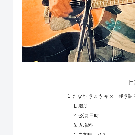
目
たなか きょう ギター弾き語
場所
公演 日時
入場料
参加申し込み