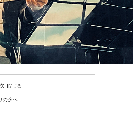
次
りの夕べ