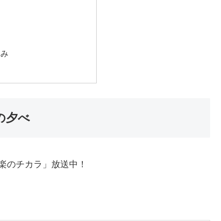
込み
の夕べ
音楽のチカラ」放送中！