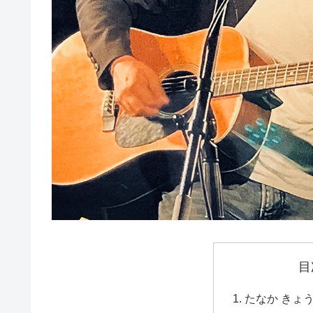
目
たなか きょ