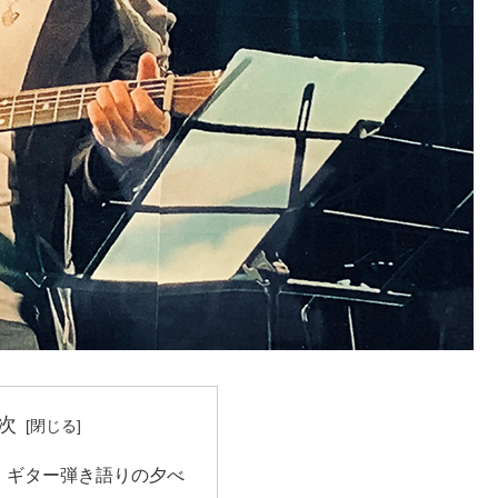
次
う ギター弾き語りの夕べ