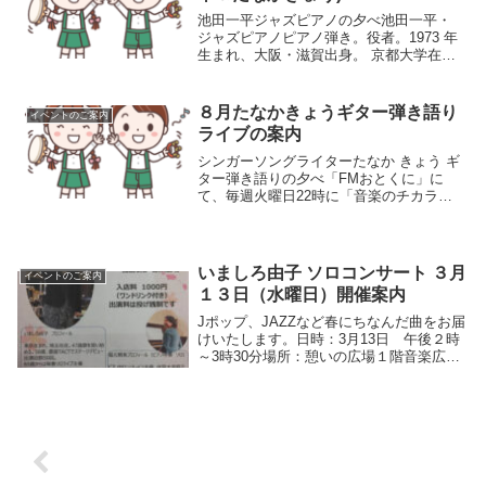
池田一平ジャズピアノの夕べ池田一平・
ジャズピアノピアノ弾き。役者。1973 年
生まれ、大阪・滋賀出身。 京都大学在学
時に演劇活動を始めるとともに、ジャズ
ピアニスト岩瀬章光氏 に師事。 以降京
都・大阪でライブ活動を行う。 2010年か
８月たなかきょうギター弾き語り
イベントのご案内
ら尺八バ...
ライブの案内
シンガーソングライターたなか きょう ギ
ター弾き語りの夕べ「FMおとくに」に
て、毎週火曜日22時に「音楽のチカラ」
放送中！京都市出身・シンガーソングラ
イター場所憩いの広場 １階 音楽の広場
公演 日時2025年8月22日（金曜日）19時
30分...
いましろ由子 ソロコンサート ３月
イベントのご案内
１３日（水曜日）開催案内
Jポップ、JAZZなど春にちなんだ曲をお届
けいたします。日時：3月13日 午後２時
～3時30分場所：憩いの広場１階音楽広場
料金：入場料 ￥1,000円（ワンドリンク付
き）いましろ由子シンガー プロフィール
東京都生まれ、埼玉県在住。47歳で歌...