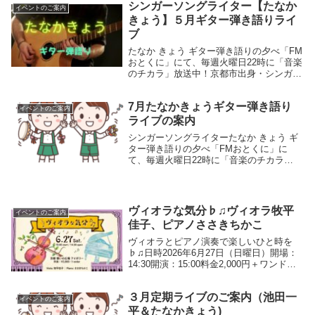
シンガーソングライター【たなか
イベントのご案内
きょう】５月ギター弾き語りライ
ブ
たなか きょう ギター弾き語りの夕べ「FM
おとくに」にて、毎週火曜日22時に「音楽
のチカラ」放送中！京都市出身・シンガー
ソングライター場所憩いの広場 １階 音
楽の広場公演 日時2025年 ５月３０日（金
7月たなかきょうギター弾き語り
曜日）19時30分開演~入場料参加費用...
イベントのご案内
ライブの案内
シンガーソングライターたなか きょう ギ
ター弾き語りの夕べ「FMおとくに」に
て、毎週火曜日22時に「音楽のチカラ」
放送中！京都市出身・シンガーソングラ
イター場所憩いの広場 １階 音楽の広場
公演 日時2025年7月18日（金曜日）19時
30分...
ヴィオラな気分♭♫ヴィオラ牧平
イベントのご案内
佳子、ピアノささきちかこ
ヴィオラとピアノ演奏で楽しいひと時を
♭♫日時2026年6月27日（日曜日）開場：
14:30開演：15:00料金2,000円＋ワンドリ
ンク演奏曲目予定タイスの瞑想愛の挨拶星
に願いをピアノソロ曲etcヴィオラ奏者 牧
３月定期ライブのご案内（池田一
平佳子相愛大学音楽学部ヴィオ...
イベントのご案内
平＆たなかきょう)