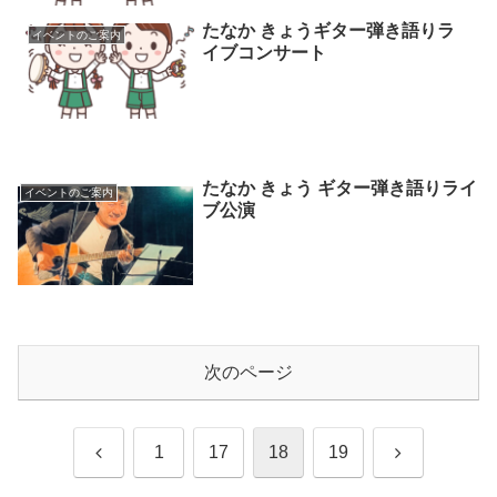
たなか きょうギター弾き語りラ
イベントのご案内
イブコンサート
たなか きょう ギター弾き語りライ
イベントのご案内
ブ公演
次のページ
前
次
1
17
18
19